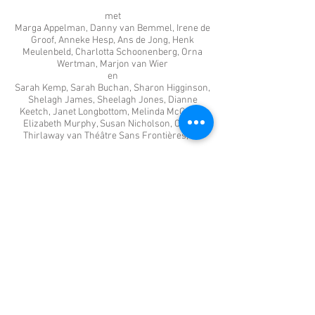
met
Marga Appelman, Danny van Bemmel, Irene de
Groof, Anneke Hesp, Ans de Jong, Henk
Meulenbeld, Charlotta Schoonenberg, Orna
Wertman, Marjon van Wier
en
Sarah Kemp, Sarah Buchan, Sharon Higginson,
Shelagh James, Sheelagh Jones, Dianne
Keetch, Janet Longbottom, Melinda McGarry,
Elizabeth Murphy, Susan Nicholson, Carole
Thirlaway van Théâtre Sans Frontières, UK
Regie en concept Loes Hegger
Muzikale leiding Henk Meulenbeld
Vertaling Danny van Bemmel, Anneke Hesp
Ondertiteling Jan Willem Blomhoff
Montage en techniek Erga Netz
Grafisch ontwerp Désirée Kroep
Technische ondersteuning Kees Kroep
Met medewerking van Gepke Andringa, Dewi
van der Smitte, Anne Walseman
Alle foto’s en video’s zijn door de deelnemers
gemaakt